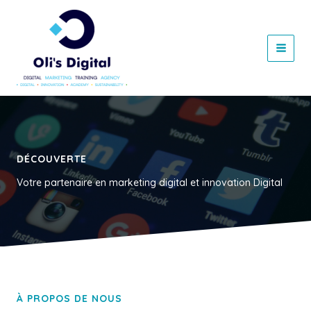
Aller
au
contenu
DÉCOUVERTE
Votre partenaire en marketing digital et innovation Digital
À PROPOS DE NOUS